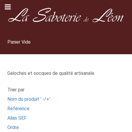
Panier Vide
Galoches et socques de qualité artisanale.
Trier par
Nom du produit ' -/+'
Référence
Alias SEF
Ordre