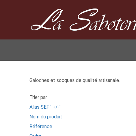
Galoches et socques de qualité artisanale.
Trier par
Alias SEF ' +/-'
Nom du produit
Référence